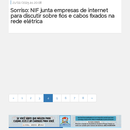
|
21/02/2025 às 20:08
Sorriso: NIF junta empresas de internet
para discutir sobre fios e cabos fixados na
rede elétrica
«
1
2
3
4
5
6
7
8
»