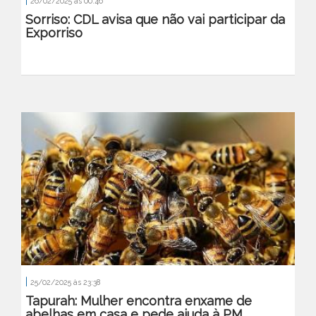
|
26/02/2025 às 00:46
Sorriso: CDL avisa que não vai participar da
Exporriso
|
25/02/2025 às 23:38
Tapurah: Mulher encontra enxame de
abelhas em casa e pede ajuda à PM