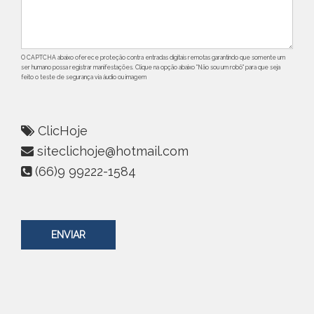
O CAPTCHA abaixo oferece proteção contra entradas digitais remotas garantindo que somente um
ser humano possa registrar manifestações. Clique na opção abaixo "Não sou um robô" para que seja
feito o teste de segurança via áudio ou imagem
ClicHoje
siteclichoje@hotmail.com
(66)9 99222-1584
ENVIAR