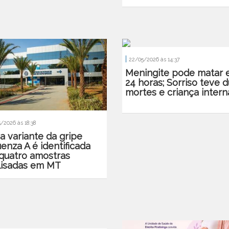
|
22/05/2026 às 14:37
Meningite pode matar
24 horas; Sorriso teve 
mortes e criança inter
/2026 às 18:38
a variante da gripe
uenza A é identificada
quatro amostras
lisadas em MT