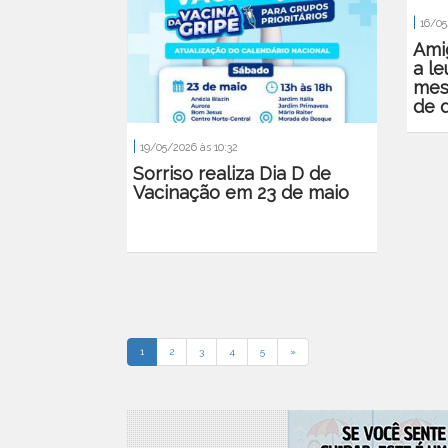
|
16/05
Ami
a l
mes
de 
|
19/05/2026 às 10:32
Sorriso realiza Dia D de
Vacinação em 23 de maio
1
2
3
4
5
»