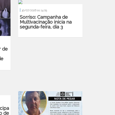
|
30/07/2026 às 14:05
Sorriso: Campanha de
Multivacinação inicia na
segunda-feira, dia 3
r de
de
cipa
o de