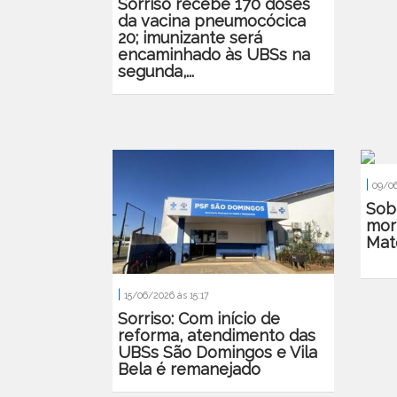
Sorriso recebe 170 doses
da vacina pneumocócica
20; imunizante será
encaminhado às UBSs na
segunda,...
|
09/06
Sob
mor
Mat
|
15/06/2026 às 15:17
Sorriso: Com início de
reforma, atendimento das
UBSs São Domingos e Vila
Bela é remanejado