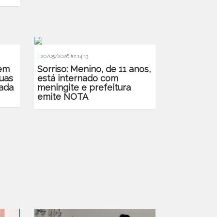
|
20/05/2026 às 14:13
 em
Sorriso: Menino, de 11 anos,
duas
está internado com
nada
meningite e prefeitura
emite NOTA