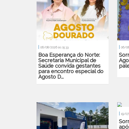
|
|
06/08/2026 às 15:33
06/08
Boa Esperança do Norte:
Sor
Secretaria Municipal de
Ago
Saúde convida gestantes
pale
para encontro especial do
Agosto D...
|
19/07
Sorr
apó