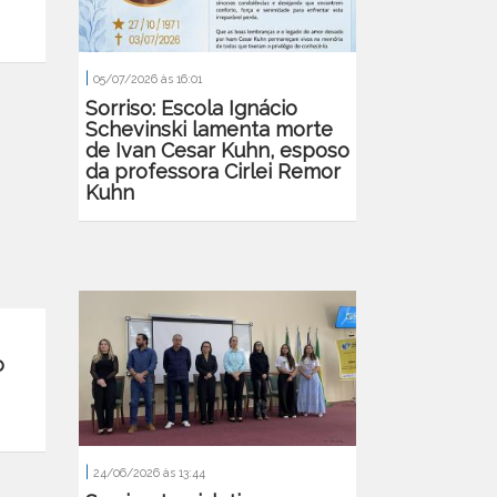
|
05/07/2026 às 16:01
Sorriso: Escola Ignácio
Schevinski lamenta morte
de Ivan Cesar Kuhn, esposo
da professora Cirlei Remor
Kuhn
o
|
24/06/2026 às 13:44