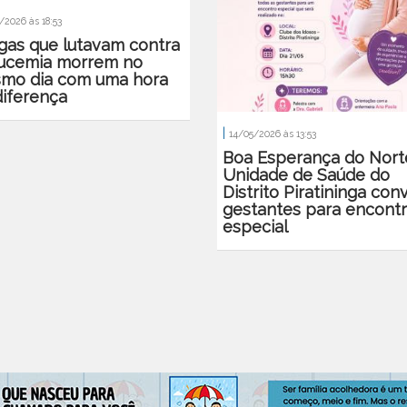
/2026 às 18:53
gas que lutavam contra
eucemia morrem no
mo dia com uma hora
diferença
|
14/05/2026 às 13:53
Boa Esperança do Nort
Unidade de Saúde do
Distrito Piratininga con
gestantes para encont
especial