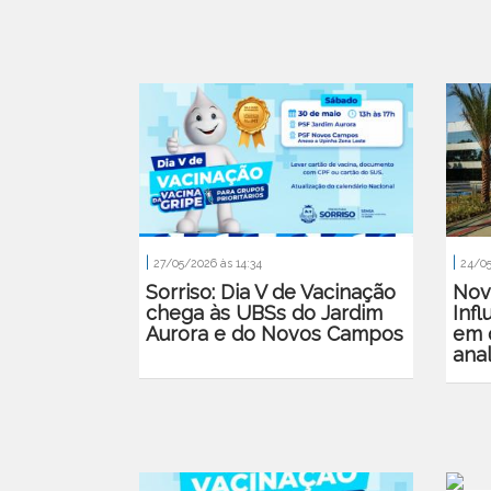
|
|
27/05/2026 às 14:34
24/05
Sorriso: Dia V de Vacinação
Nov
chega às UBSs do Jardim
Infl
Aurora e do Novos Campos
em 
ana