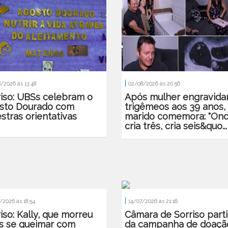
|
/2026 às 13:48
02/08/2026 às 20:56
riso: UBSs celebram o
Após mulher engravida
sto Dourado com
trigêmeos aos 39 anos,
stras orientativas
marido comemora: "On
cria três, cria seis&quo...
|
/2026 às 18:54
14/07/2026 às 21:16
iso: Kally, que morreu
Câmara de Sorriso parti
s se queimar com
da campanha de doaçã