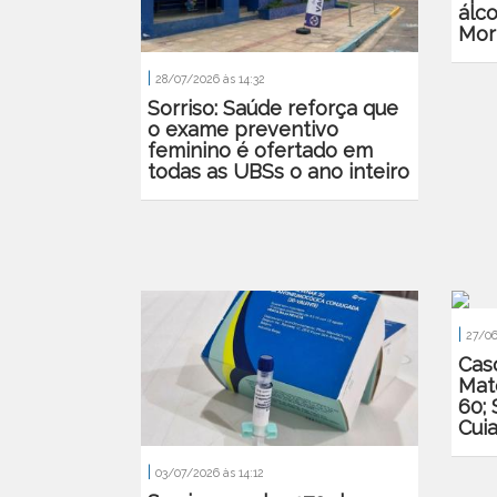
álco
Mor
|
28/07/2026 às 14:32
Sorriso: Saúde reforça que
o exame preventivo
feminino é ofertado em
todas as UBSs o ano inteiro
|
27/06
Cas
Mat
60; 
Cui
|
03/07/2026 às 14:12