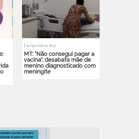
|
10/05/2026 às 18:57
e:
MT: "Não consegui pagar a
vacina", desabafa mãe de
vida
menino diagnosticado com
ro
meningite