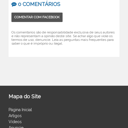
0 COMENTÁRIOS
COMENTAR COM FACEBOOK
Os comentários são de responsabilidade exclusiva de seus autores
e não representam a opinião deste site. Se achar algo que viole os
termos de uso, denuncie. Leia as perguntas mais frequentes para
saber o que é impróprio ou ilegal.
Mapa do Site
Página Inicial
Artigos
Vídeos
Anuncie