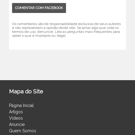
COMENTAR COM FACEBOOK
Os comentários são de responsabilidade exclusiva de seus autores
e não representam a opinião deste site. Se achar algo que viole os
termos de uso, denuncie. Leia as perguntas mais frequentes para
saber o que é impróprio ou ilegal.
Mapa do Site
Página Inicial
Artigos
Vídeos
Anuncie
Quem Somos