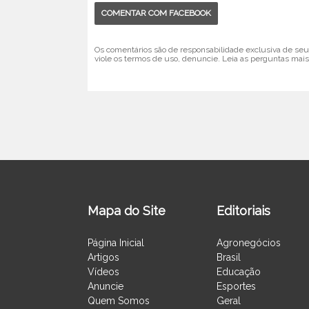
COMENTAR COM FACEBOOK
Os comentários são de responsabilidade exclusiva de seus
viole os termos de uso, denuncie. Leia as perguntas mais
Mapa do Site
Editoriais
Página Inicial
Agronegócios
Artigos
Brasil
Vídeos
Educação
Anuncie
Esportes
Quem Somos
Geral