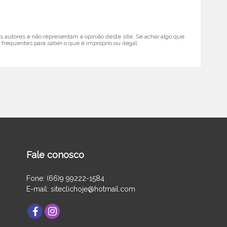
 autores e não representam a opinião deste site. Se achar algo que
 frequentes para saber o que é impróprio ou ilegal.
Fale conosco
Fone: (66)9 99222-1584
E-mail: siteclichoje@hotmail.com