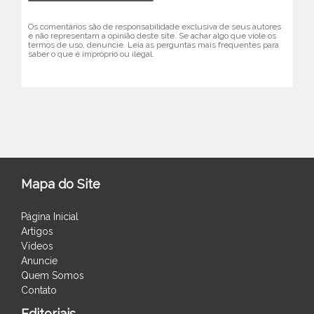
Os comentários são de responsabilidade exclusiva de seus autores
e não representam a opinião deste site. Se achar algo que viole os
termos de uso, denuncie. Leia as perguntas mais frequentes para
saber o que é impróprio ou ilegal.
Mapa do Site
Página Inicial
Artigos
Vídeos
Anuncie
Quem Somos
Contato
Editoriais